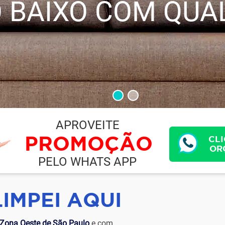
 BAIXO COM QUA
APROVEITE
PROMOÇÃO
CLI
OR
PELO WHATS APP
LIMPEI AQUI
 Zona Oeste de São Paulo
e com