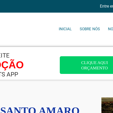
Entre 
INICIAL
SOBRE NÓS
NO
APROVEITE
PROMOÇÃO
CLI
OR
PELO WHATS APP
E SANTO