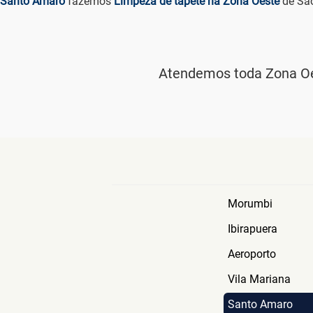
SOMOS ESPECIALISTAS NA LIMPEZA
A
Limpei Aqui
tem mais de 36 anos de experiência, e com isso 
Santo Amaro
fazemos
Limpeza de tapete na Zona Oeste
de Sã
Atendemos toda Zona Oe
Morumbi
Ibirapuera
Aeroporto
Vila Mariana