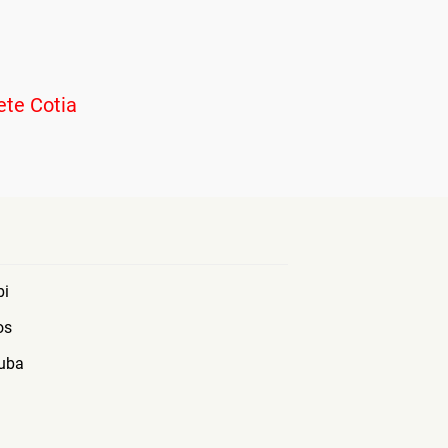
te Cotia
bi
os
uba