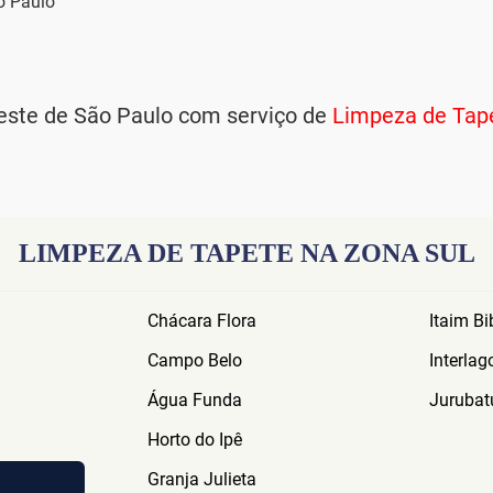
hoje temos o melhor serviço de
lavagem de tapete
o Paulo
ste de São Paulo com serviço de
Limpeza de Tape
LIMPEZA DE TAPETE NA ZONA SUL
Chácara Flora
Itaim Bi
Campo Belo
Interlag
Água Funda
Jurubat
Horto do Ipê