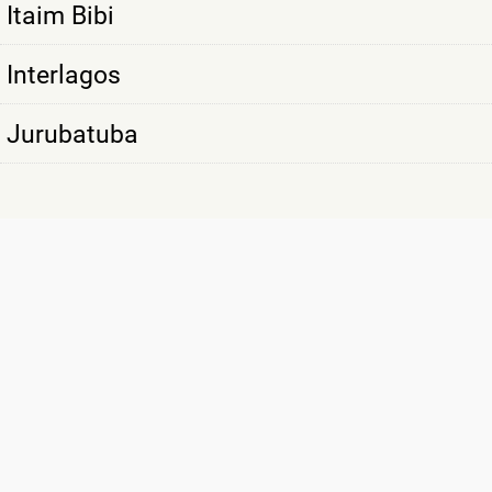
Itaim Bibi
Interlagos
Jurubatuba
SÃO MAIS DE
10 MIL CLIENTES
SATISFEITOS COM