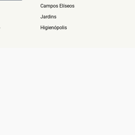
Campos Elíseos
Jardins
o
Higienópolis
E
IENTES