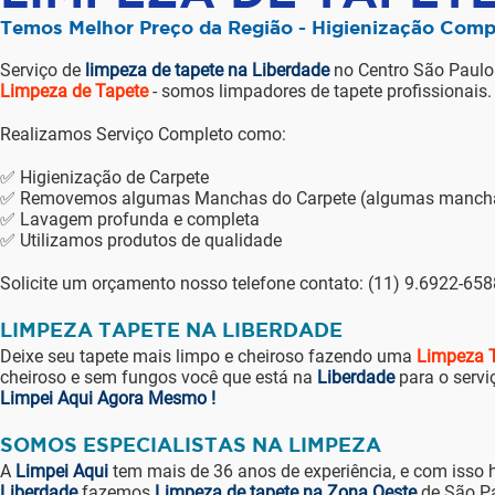
Temos Melhor Preço da Região - Higienização Comp
Serviço de
limpeza de tapete na Liberdade
no Centro São Paulo
Limpeza de Tapete
- somos limpadores de tapete profissionais.
Realizamos Serviço Completo como:
✅ Higienização de Carpete
✅ Removemos algumas Manchas do Carpete (algumas manchas 
✅ Lavagem profunda e completa
✅ Utilizamos produtos de qualidade
Solicite um orçamento nosso telefone contato: (11) 9.6922-65
LIMPEZA TAPETE NA LIBERDADE
Deixe seu tapete mais limpo e cheiroso fazendo uma
Limpeza T
cheiroso e sem fungos você que está na
Liberdade
para o servi
Limpei Aqui Agora Mesmo !
SOMOS ESPECIALISTAS NA LIMPEZA
A
Limpei Aqui
tem mais de 36 anos de experiência, e com isso 
Liberdade
fazemos
Limpeza de tapete na Zona Oeste
de São P