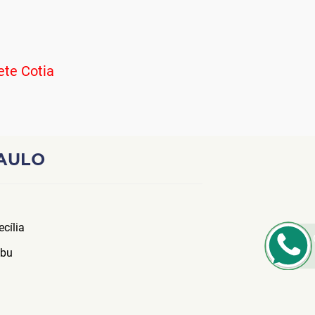
te Cotia
PAULO
cília
bu