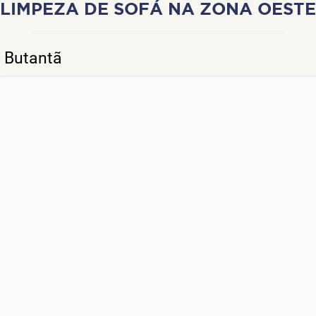
LIMPEZA DE SOFÁ NA ZONA OESTE
Butantã
Osasco
Cotia
Barueri
Granja Vianna
Alphaville
Carapicuíba