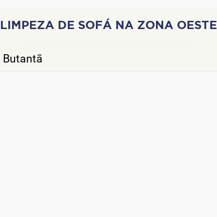
LIMPEZA DE SOFÁ NA ZONA OESTE
Butantã
Osasco
Cotia
Barueri
Granja Vianna
Alphaville
Carapicuíba