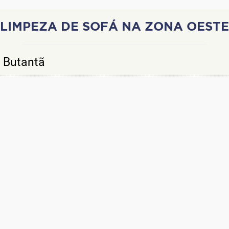
LIMPEZA DE SOFÁ NA ZONA OESTE
Butantã
Osasco
Cotia
Barueri
Granja Vianna
Alphaville
Carapicuíba