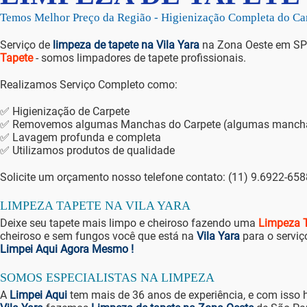
Temos Melhor Preço da Região - Higienização Comp
Serviço de
limpeza de tapete na Vila Yara
na Zona Oeste em SP
Tapete
- somos limpadores de tapete profissionais.
Realizamos Serviço Completo como:
✅ Higienização de Carpete
✅ Removemos algumas Manchas do Carpete (algumas manchas 
✅ Lavagem profunda e completa
✅ Utilizamos produtos de qualidade
Solicite um orçamento nosso telefone contato: (11) 9.6922-65
LIMPEZA TAPETE NA VILA YARA
Deixe seu tapete mais limpo e cheiroso fazendo uma
Limpeza T
cheiroso e sem fungos você que está na
Vila Yara
para o serviç
Limpei Aqui Agora Mesmo !
SOMOS ESPECIALISTAS NA LIMPEZA
A
Limpei Aqui
tem mais de 36 anos de experiência, e com isso 
Vila Yara
fazemos
Limpeza de tapete na Zona Oeste
de São Pa