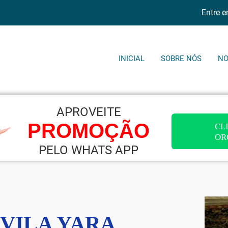
Entre 
INICIAL
SOBRE NÓS
NO
APROVEITE
PROMOÇÃO
CLI
OR
PELO WHATS APP
 VILA YARA